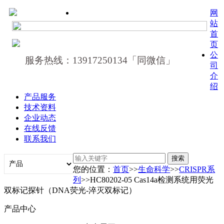
网
站
首
页
公
服务热线：13917250134「同微信」
司
介
绍
产品服务
技术资料
企业动态
在线反馈
联系我们
您的位置：
首页
>>
生命科学
>>
CRISPR系
列
>>HC80202-05 Cas14a检测系统用荧光
双标记探针（DNA荧光-淬灭双标记）
产品中心