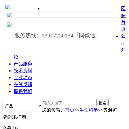
网
站
首
页
服务热线：13917250134「同微信」
公
司
介
绍
产品服务
技术资料
企业动态
在线反馈
联系我们
您的位置：
首页
>>
生命科学
>>等温扩
增/PCR扩增
产品中心