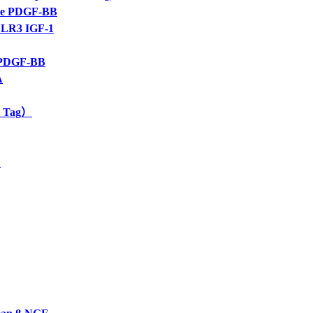
 PDGF-BB
R3 IGF-1
PDGF-BB
A
 Tag）
1