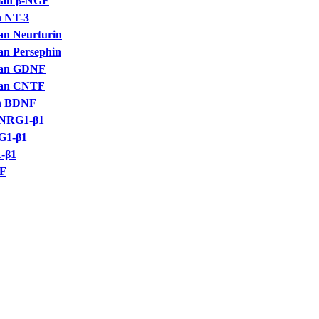
n β-NGF
NT-3
Neurturin
Persephin
n GDNF
n CNTF
 BDNF
NRG1-β1
1-β1
-β1
F