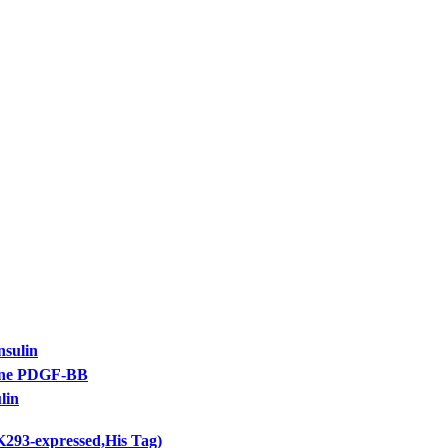
ulin
e PDGF-BB
in
-expressed,His Tag)