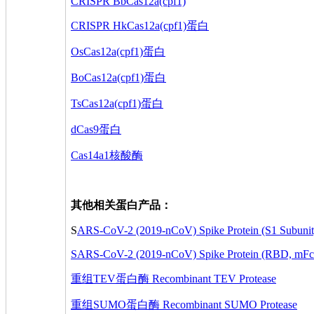
CRISPR BbCas12a(cpf1)
CRISPR HkCas12a(cpf1)蛋白
OsCas12a(cpf1)蛋白
BoCas12a(cpf1)蛋白
TsCas12a(cpf1)蛋白
dCas9蛋白
Cas14a1核酸酶
其他相关蛋白产品：
S
ARS-CoV-2 (2019-nCoV) Spike Protein (S1 Subunit,
SARS-CoV-2 (2019-nCoV) Spike Protein (RBD, mFc
重组TEV蛋白酶 Recombinant TEV Protease
重组SUMO蛋白酶 Recombinant SUMO Protease