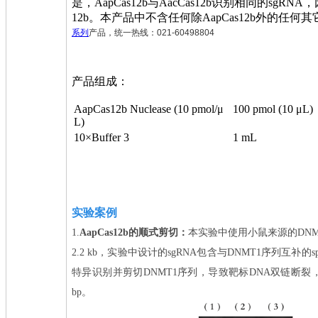
是，AapCas12b与AacCas12b识别相同的sgRN
12b。本产品中不含任何除AapCas12b外的任何
系列
产品，统一热线：021-60498804
产品组成：
AapCas12b Nuclease (10 pmol/μ
100 pmol (10 μL)
L)
10×Buffer 3
1 mL
实验案例
1.
AapCas12b的顺式剪切：
本实验中使用小鼠来源的DN
2.2 kb，实验中设计的sgRNA包含与DNMT1序列互补的sp
特异识别并剪切DNMT1序列，导致靶标DNA双链断裂，得
bp。