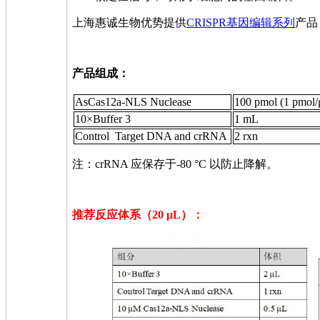
上海惠诚生物优势提供
CRISPR基因编辑系列
产品，
产品组成：
AsCas12a-NLS Nuclease
100 pmol (1 pmol/
10×Buffer 3
1 mL
Control Target DNA and crRNA
2 rxn
注：
crRNA
应保存于
-80 °C
以防止降解。
推荐反应体系（
20 μL
）：