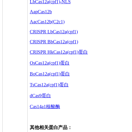
LbCas12a(cpf1)-NLS
AapCas12b
AacCas12b(C2c1)
CRISPR LbCas12a(cpf1)
CRISPR BbCas12a(cpf1)
CRISPR HkCas12a(cpf1)蛋白
OsCas12a(cpf1)蛋白
BoCas12a(cpf1)蛋白
TsCas12a(cpf1)蛋白
dCas9蛋白
Cas14a1核酸酶
其他相关蛋白产品：