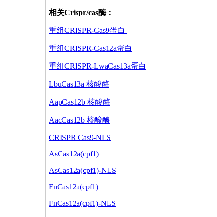
相关Crispr/cas酶：
重组CRISPR-Cas9蛋白
重组CRISPR-Cas12a蛋白
重组CRISPR-LwaCas13a蛋白
LbuCas13a 核酸酶
AapCas12b 核酸酶
AacCas12b 核酸酶
CRISPR Cas9-NLS
AsCas12a(cpf1)
AsCas12a(cpf1)-NLS
FnCas12a(cpf1)
FnCas12a(cpf1)-NLS