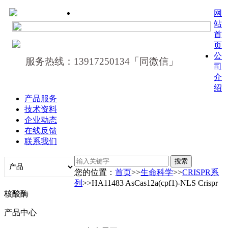
网
站
首
页
公
服务热线：13917250134「同微信」
司
介
绍
产品服务
技术资料
企业动态
在线反馈
联系我们
您的位置：
首页
>>
生命科学
>>
CRISPR系
列
>>HA11483 AsCas12a(cpf1)-NLS Crispr
核酸酶
产品中心