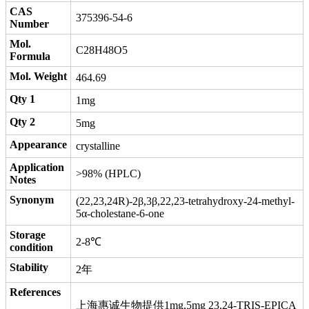
CAS
375396-54-6
Number
Mol.
C28H48O5
Formula
Mol. Weight
464.69
Qty 1
1mg
Qty 2
5mg
Appearance
crystalline
Application
>98% (HPLC)
Notes
Synonym
(22,23,24R)-2β,3β,22,23-tetrahydroxy-24-methyl-
5α-cholestane-6-one
Storage
2-8℃
condition
Stability
2年
References
上海惠诚生物提供1mg,5mg 23,24-TRIS-EPICA