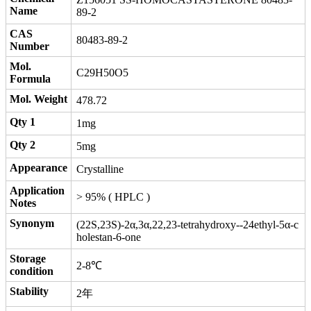
Name
89-2
CAS
80483-89-2
Number
Mol.
C29H50O5
Formula
Mol. Weight
478.72
Qty 1
1mg
Qty 2
5mg
Appearance
Crystalline
Application
> 95% ( HPLC )
Notes
Synonym
(22S,23S)-2α,3α,22,23-tetrahydroxy--24ethyl-5α-c
holestan-6-one
Storage
2-8℃
condition
Stability
2年