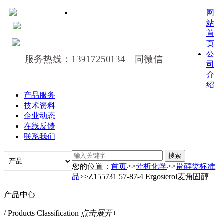
网
站
首
页
公
服务热线：13917250134「同微信」
司
介
绍
产品服务
技术资料
企业动态
在线反馈
联系我们
您的位置：
首页
>>
分析化学
>>
甾醇类标准
品
>>Z155731 57-87-4 Ergosterol麦角固醇
产品中心
/ Products Classification
点击展开+