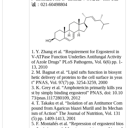
诚：021-60498804
1. Y. Zhang et al. “Requirement for Ergosterol in
V-ATPase Function Underlies Antifungal Activity
of Azole Drugs” PLoS Pathogens, Vol. 6(6) pp. 1-
13, 2010
2. M. Bagnat et al. “Lipid rafts function in biosynt
hetic delivery of proteins to the cell surface in yeas
t” PNAS, Vol. 97(7) pp. 3254-3259, 2000
3. K. Grey et al. “Amphotericin primarily kills yea
st by simply binding ergosterol” PNAS, doi: 10.10
73/pnas.1117280109, 2012
4. T. Takaku et al. “Isolation of an Antitumor Com
pound from Agaricus blazei Murill and Its Mechan
ism of Action” The Journal of Nutrition, Vol. 131
(5) pp. 1409-1413, 2001
5. F. Montañés et al. “Repression of ergosterol bios