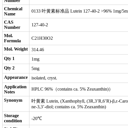
Number
Chemical
0133 叶黄素标准品 Lutein 127-40-2 >96% 1mg/5m
Name
CAS
127-40-2
Number
Mol.
C21H30O2
Formula
Mol. Weight
314.46
Qty 1
1mg
Qty 2
5mg
Appearance
isolated, cryst.
Application
HPLC 96%（contains ca. 5% Zeaxanthin)）
Notes
Synonym
叶黄素 Lutein, (Xanthophyll, (3R,3’R,6’R)‐β,ε‐Caro
ne‐3,3’‐diol; contains ca. 5% Zeaxanthin)
Storage
-20℃
condition