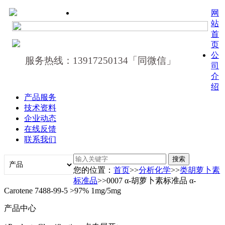
网
站
首
页
公
服务热线：13917250134「同微信」
司
介
绍
产品服务
技术资料
企业动态
在线反馈
联系我们
您的位置：
首页
>>
分析化学
>>
类胡萝卜素
标准品
>>0007 α‐胡萝卜素标准品 α‐
Carotene 7488-99-5 >97% 1mg/5mg
产品中心