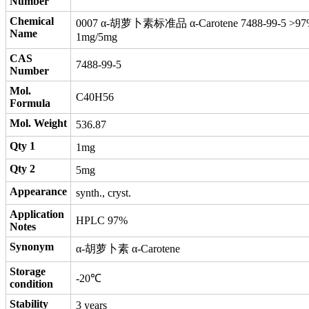
Number
Chemical
0007 α‐胡萝卜素标准品 α‐Carotene 7488-99-5 >9
Name
1mg/5mg
CAS
7488-99-5
Number
Mol.
C40H56
Formula
Mol. Weight
536.87
Qty 1
1mg
Qty 2
5mg
Appearance
synth., cryst.
Application
HPLC 97%
Notes
Synonym
α‐胡萝卜素 α‐Carotene
Storage
-20℃
condition
Stability
3 years