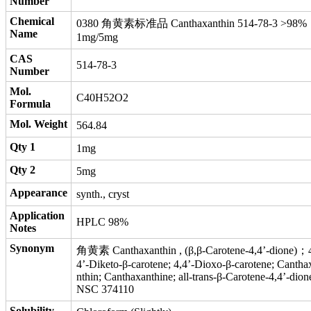
Number
Chemical
0380 角黄素标准品 Canthaxanthin 514-78-3 >98%
Name
1mg/5mg
CAS
514-78-3
Number
Mol.
C40H52O2
Formula
Mol. Weight
564.84
Qty 1
1mg
Qty 2
5mg
Appearance
synth., cryst
Application
HPLC 98%
Notes
Synonym
角黄素 Canthaxanthin , (β,β‐Carotene‐4,4’‐dione)；
4’-Diketo-β-carotene; 4,4’-Dioxo-β-carotene; Cantha
nthin; Canthaxanthine; all-trans-β-Carotene-4,4’-dion
NSC 374110
Solubility