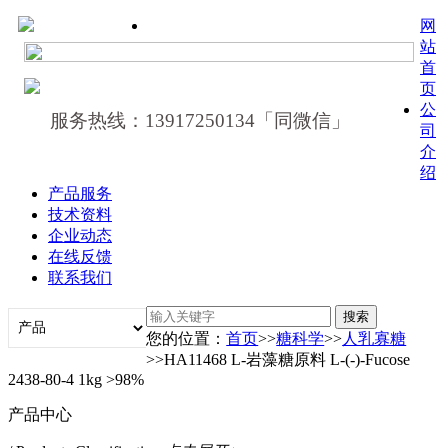
网
站
首
页
公
服务热线：13917250134「同微信」
司
介
绍
产品服务
技术资料
企业动态
在线反馈
联系我们
您的位置：
首页
>>
糖科学
>>
人乳寡糖
>>HA11468 L-岩藻糖原料 L-(-)-Fucose
2438-80-4 1kg >98%
产品中心