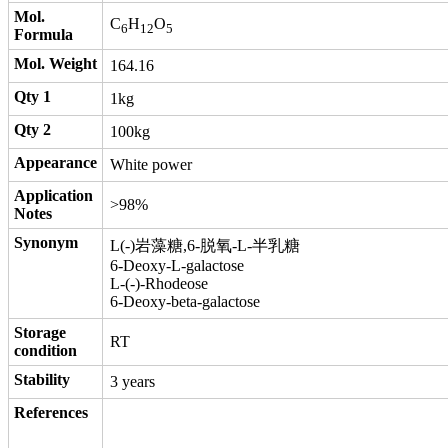
Mol.
C
H
O
6
12
5
Formula
Mol. Weight
164.16
Qty 1
1kg
Qty 2
100kg
Appearance
White power
Application
>98%
Notes
Synonym
L(-)岩藻糖,6-脱氧-L-半乳糖
6-Deoxy-L-galactose
L-(-)-Rhodeose
6-Deoxy-beta-galactose
Storage
RT
condition
Stability
3 years
References