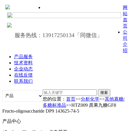
网
站
首
页
公
服务热线：13917250134「同微信」
司
介
绍
产品服务
技术资料
企业动态
在线反馈
联系我们
您的位置：
首页
>>
分析化学
>>
其他寡糖/
多糖标准品
>>HTZ009 蔗果九糖GF8
Fructo-oligosaccharide DP9 143625-74-5
产品中心