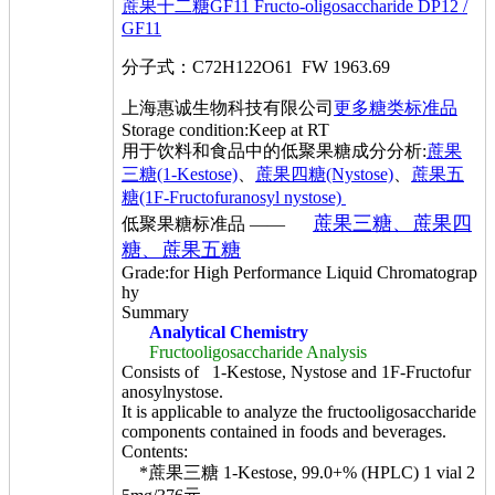
蔗果十二糖GF11 Fructo-oligosaccharide DP12 /
GF11
分子式：C72H122O61 FW 1963.69
上海惠诚生物科技有限公司
更多糖类标准品
Storage condition:Keep at RT
用于饮料和食品中的低聚果糖成分分析:
蔗果
三糖(1-Kestose)
、
蔗果四糖(Nystose)
、
蔗果五
糖(1F-Fructofuranosyl nystose)
蔗果三糖、蔗果四
低聚果糖标准品 ——
糖、蔗果五糖
Grade:for High Performance Liquid Chromatograp
hy
Summary
Analytical Chemistry
Fructooligosaccharide Analysis
Consists of 1-Kestose, Nystose and 1F-Fructofur
anosylnystose.
It is applicable to analyze the fructooligosaccharide
components contained in foods and beverages.
Contents:
*蔗果三糖 1-Kestose, 99.0+% (HPLC) 1 vial 2