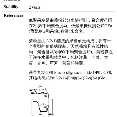
Stability
2 years
References
低聚果糖是由菊粉部分水解得到，聚合度范围
在2到8(平均聚合度4)。低聚果糖根据公式GFn
(葡萄糖G和果糖F数量)来命名。
菊粉是由 β(2-1)链接的果糖单元构成，拥有一
个典型的葡萄糖端基。天然菊粉具有线性结
构，聚合度从3到60(平均聚合度10)。菊粉存在
于许多水果和蔬菜中，包括洋葱、韭菜、大
蒜、香蕉、芦笋、菊苣和洋姜。
蔗果九糖GF8 Fructo-oligosaccharide DP9 / GF8,
其结构简式Fruβ(2-1)-[Fruβ(2-1)]7-α(2-1)Glc