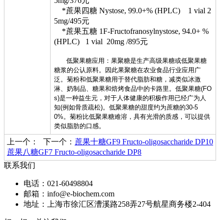
5mg/376元
*蔗果四糖 Nystose, 99.0+% (HPLC) 1 vial 2
5mg/495元
*蔗果五糖 1F-Fructofranosylnystose, 94.0+ %
(HPLC) 1 vial 20mg /895元
低聚果糖应用：果聚糖是生产高级果糖或低聚果糖
糖浆的公认原料。因此果聚糖在农业食品行业应用广
泛。菊粉和低聚果糖用于替代脂肪和糖，减类似冰激
淋、奶制品、糖果和焙烤食品中的卡路里。低聚果糖(FO
s)是一种益生元，对于人体健康的积极作用已经广为人
知(例如骨质疏松)。低聚果糖的甜度约为蔗糖的30-5
0%。菊粉比低聚果糖难溶，具有光滑的质感，可以提供
类似脂肪的口感。
上一个：
下一个：
蔗果十糖GF9 Fructo-oligosaccharide DP10
蔗果八糖GF7 Fructo-oligosaccharide DP8
联系我们
电话：021-60498804
邮箱：info@e-biochem.com
地址：上海市徐汇区漕溪路258弄27号航星商务楼2-404