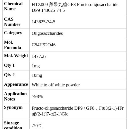
Chemical
HTZ009 蔗果九糖GF8 Fructo-oligosaccharide
Name
DP9 143625-74-5
CAS
143625-74-5
Number
Category
Oligosaccharides
Mol.
C54H92O46
Formula
Mol. Weight
1477.27
Qty 1
1mg
Qty 2
10mg
Appearance
White to off white powder
Application
>98%
Notes
Synonym
Fructo-oligosaccharide DP9 / GF8，Fruβ(2-1)-[Fr
uβ(2-1)]7-α(2-1)Glc
Storage
-20℃
condition