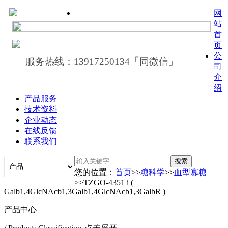
网
站
首
页
公
服务热线：13917250134「同微信」
司
介
绍
产品服务
技术资料
企业动态
在线反馈
联系我们
您的位置：
首页
>>
糖科学
>>
血型寡糖
>>TZGO-4351 i (
Galb1,4GlcNAcb1,3Galb1,4GlcNAcb1,3GalbR )
产品中心