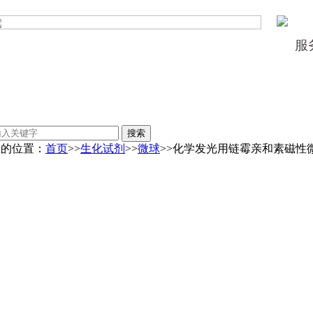
服
您的位置：
首页
>>
生化试剂
>>
微球
>>化学发光用链霉亲和素磁性微球(