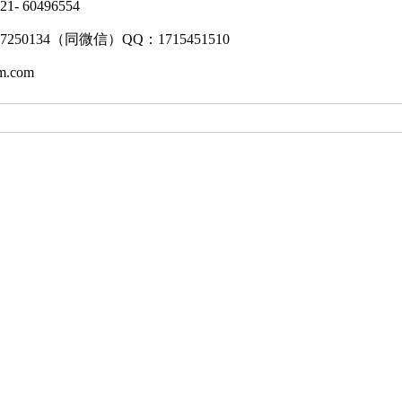
 60496554
7250134（同微信）QQ：1715451510
m.com