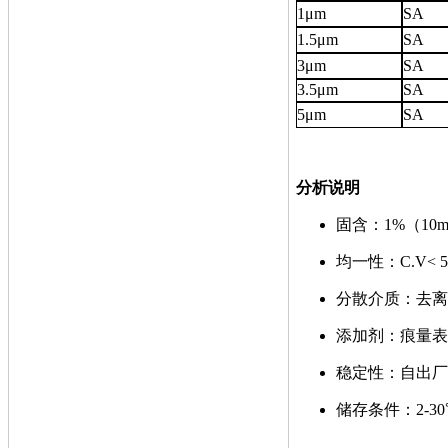
1μm
SA
1.5μm
SA
3μm
SA
3.5μm
SA
5μm
SA
分析说明
固含：1%（10m
均一性：C.V< 
分散介质：去离
添加剂：痕量表
稳定性：自出厂
储存条件：2-