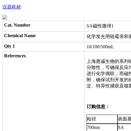
仪器耗材
Cat. Number
SA磁性微球1
Chemical Name
化学发光用链霉亲和素磁性
Qty 1
10/100/500mL
References
上海惠诚生物的系列
分散性，可确保反应
进行化学偶联；而磁
附，确保试剂开发的
淀、特异性捕获及
订购信息：
粒径
表面
700nm
SA