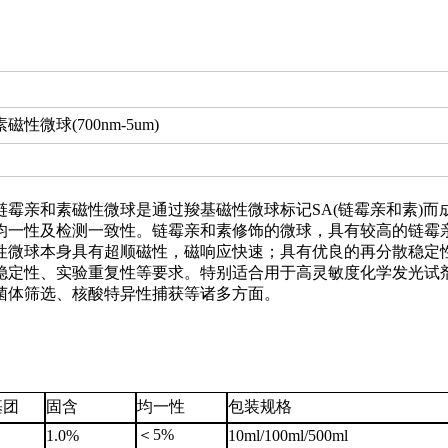
微球(700nm-5um)
链霉亲和素磁性微球是通过羧基磁性微球标记SA(链霉亲和素)
均一性及检测一致性。链霉亲和素修饰的微球，具有较高的链霉
性微球本身具有超顺磁性，磁响应快速；具有优良的再分散稳定
稳定性、实验重复性等要求。特别适合用于高灵敏度化学发光试
噬菌体筛选、核酸特异性捕获等诸多方面。
基团
固含
均一性
包装规格
＜5%
1.0%
10ml/100ml/500ml