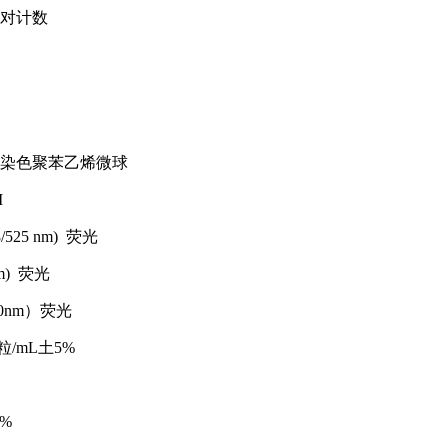
对计数
染色聚苯乙烯微球
M
525 nm) 荧光
nm) 荧光
60nm）荧光
微粒/mL土5%
%