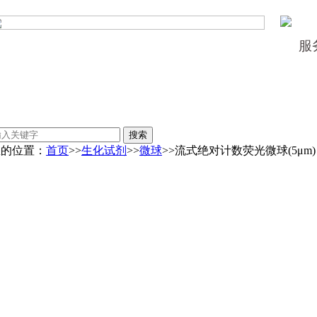
服
您的位置：
首页
>>
生化试剂
>>
微球
>>流式绝对计数荧光微球(5μ