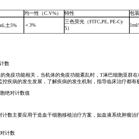
均一性（C.V%）
特性
包
三色荧光（FITC,PE, PE-Cy
＜3%
1ml/
/mL土5%
5）
对计数
体的免疫功能相关，当机体的免疫功能紊乱时，T淋巴细胞亚群在
监控疾病的发生发展，了解疾病的发生机制，指导临床治疗都有
细胞绝对计数值
绝对计数主要应用于造血干细胞移植治疗方案，如血液系统肿瘤治疗中异
对计数