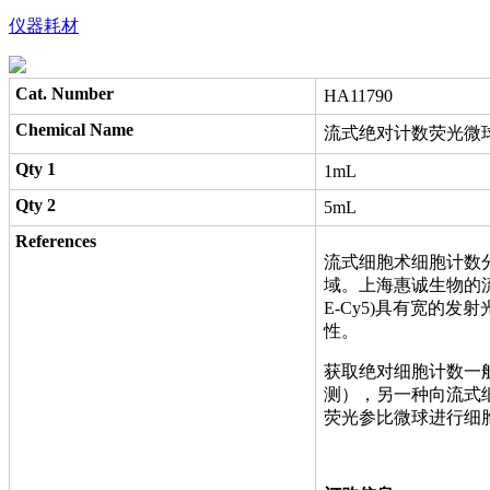
仪器耗材
Cat. Number
HA11790
Chemical Name
流式绝对计数荧光微球
Qty 1
1mL
Qty 2
5mL
References
流式细胞术细胞计数
域。上海惠诚生物的流
E-Cy5)具有宽的
性。
获取绝对细胞计数一
测），另一种向流式
荧光参比微球进行细