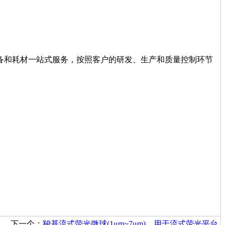
设备和耗材一站式服务，按照客户的研发、生产和质量控制环节
下一个：
羧基流式荧光微球(1μm~7μm)，用于流式荧光平台