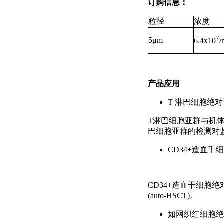
订购信息：
粒径
浓度
7
5μm
6.4x10
产品应用
T 淋巴细胞绝
T淋巴细胞亚群与机
巴细胞亚群的检测对
CD34+造血千
CD34+造血干细胞
(auto-HSCT)。
如网织红细胞绝