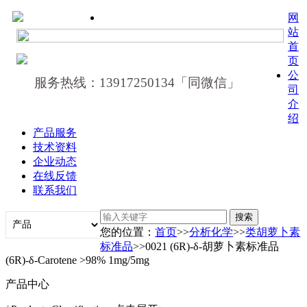
网
站
首
页
公
服务热线：13917250134「同微信」
司
介
绍
产品服务
技术资料
企业动态
在线反馈
联系我们
您的位置：
首页
>>
分析化学
>>
类胡萝卜素
标准品
>>0021 (6R)‐δ‐胡萝卜素标准品
(6R)‐δ‐Carotene >98% 1mg/5mg
产品中心