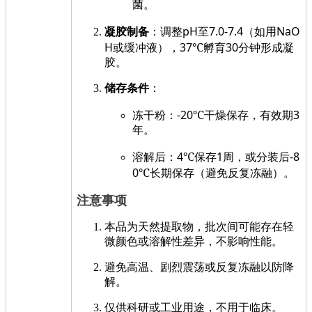
菌。
pH
7.0-7.4
NaO
凝胶制备
：调整
至
（如用
H
37
℃
30
或缓冲液），
孵育
分钟形成凝
胶。
储存条件
：
-20
℃
3
冻干粉：
干燥保存，有效期
年。
4
℃
1
-8
溶解后：
保存
周，或分装后
0
℃
长期保存（避免反复冻融）。
注意事项
本品为天然提取物，批次间可能存在轻
微颜色或溶解性差异，不影响性能。
避免高温、剧烈震荡或反复冻融以防降
解。
仅供科研或工业用途，不用于临床。