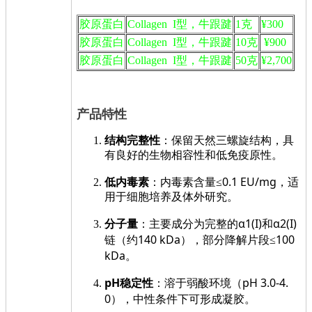
胶原蛋白
Collagen I型，牛跟踺
1克
¥300
胶原蛋白
Collagen I型，牛跟踺
10克
¥900
胶原蛋白
Collagen I型，牛跟踺
50克
¥2,700
产品特性
结构完整性
：保留天然三螺旋结构，具
有良好的生物相容性和低免疫原性。
≤0.1 EU/mg
低内毒素
：内毒素含量
，适
用于细胞培养及体外研究。
α1(I)
α2(I)
分子量
：主要成分为完整的
和
140 kDa
≤100
链（约
），部分降解片段
kDa
。
pH
pH 3.0-4.
稳定性
：溶于弱酸环境（
0
），中性条件下可形成凝胶。