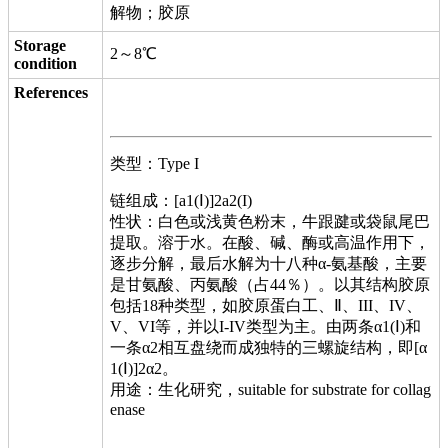
解物；胶原
Storage
2～8℃
condition
References
类型：Type I
链组成：[a1(Ⅰ)]2a2(I)
性状：白色或浅黄色粉末，牛跟踺或袋鼠尾巴
提取。溶于水。在酸、碱、酶或高温作用下，
逐步分解，最后水解为十八种α-氨基酸，主要
是甘氨酸、丙氨酸（占44％）。以其结构胶原
包括18种类型，如胶原蛋白工、Ⅱ、III、IV、
V、VI等，并以I-IV类型为主。由两条α1(Ⅰ)和
一条α2相互盘绕而成独特的三螺旋结构，即[α
1(Ⅰ)]2α2。
用途：生化研究，suitable for substrate for collag
enase