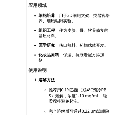
应用领域
3D
细胞培养
：用于
细胞支架、类器官培
养、细胞黏附实验。
组织工程
：作为皮肤、骨、软骨修复的
基质材料。
医学研究
：伤口敷料、药物载体开发。
化妆品原料
：保湿、抗衰老配方添加
剂。
使用说明
溶解方法
：
0.1%
4
℃
PB
推荐用
乙酸（或
预冷
S
1-10 mg/mL
）溶解，浓度
，轻
柔搅拌避免起泡。
0.22 μm
完全溶解后可通过
滤膜除