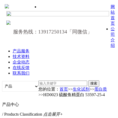
网
站
首
页
公
服务热线：13917250134「同微信」
司
介
绍
产品服务
技术资料
企业动态
在线反馈
联系我们
您的位置：
首页
>>
生化试剂
>>
蛋白质
>>HD0023 硫酸鱼精蛋白 53597-25-4
产品中心
/ Products Classification
点击展开+