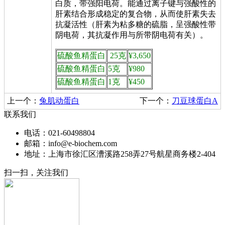
白质，带强阳电荷。能通过离子键与强酸性的
肝素结合形成稳定的复合物，从而使肝素失去
抗凝活性（肝素为粘多糖的硫脂，呈强酸性带
阴电荷，其抗凝作用与所带阴电荷有关）。
硫酸鱼精蛋白
25克
¥3,650
硫酸鱼精蛋白
5克
¥980
硫酸鱼精蛋白
1克
¥450
上一个：
兔肌动蛋白
下一个：
刀豆球蛋白A
联系我们
电话：021-60498804
邮箱：info@e-biochem.com
地址：上海市徐汇区漕溪路258弄27号航星商务楼2-404
扫一扫，关注我们