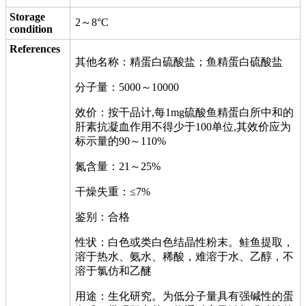
Storage
2～8°C
condition
References
其他名称：精蛋白硫酸盐；鱼精蛋白硫酸盐
分子量：5000～10000
效价：按干品计,每1mg硫酸鱼精蛋白所中和的
肝素抗凝血作用不得少于100单位,其效价应为
标示量的90～110%
氮含量：21～25%
干燥失重：≤7%
鉴别：合格
性状：白色或类白色结晶性粉末。鲑鱼提取，
溶于热水、氨水、稀酸，难溶于水、乙醇，不
溶于氯仿和乙醚
用途：生化研究。为低分子量具有强碱性的蛋