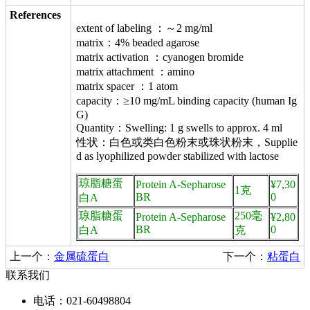
References
extent of labeling ：～2 mg/ml
matrix：4% beaded agarose
matrix activation ：cyanogen bromide
matrix attachment ：amino
matrix spacer ：1 atom
capacity：≥10 mg/mL binding capacity (human Ig
G)
Quantity：Swelling: 1 g swells to approx. 4 ml
性状：白色或类白色粉末或珠状粉末，Supplie
d as lyophilized powder stabilized with lactose
琼脂糖蛋
Protein A-Sepharose
¥7,30
1克
BR
0
白A
琼脂糖蛋
250毫
Protein A-Sepharose
¥2,80
BR
0
白A
克
上一个：
金属硫蛋白
下一个：
粘蛋白
联系我们
电话：021-60498804